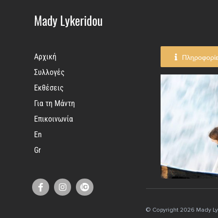
Skip
to
content
Πληροφορί
Αρχική
Συλλογές
Εκθέσεις
Για τη Μάντη
Επικοινωνία
En
Gr
© Copyright
2026 Mady Lyk